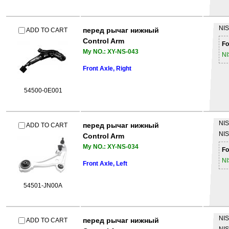
NI
перед рычаг нижный
ADD TO CART
Control Arm
Fo
My NO.: XY-NS-043
N
Front Axle, Right
54500-0E001
NI
перед рычаг нижный
ADD TO CART
NI
Control Arm
My NO.: XY-NS-034
Fo
N
Front Axle, Left
54501-JN00A
NI
перед рычаг нижный
ADD TO CART