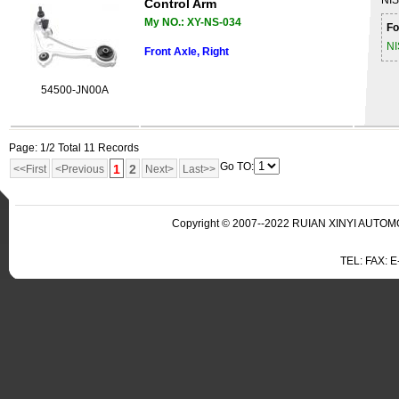
NI
Control Arm
My NO.: XY-NS-034
Fo
N
Front Axle, Right
54500-JN00A
Page: 1/2 Total 11 Records
Go TO:
1
2
<<First
<Previous
Next>
Last>>
Copyright © 2007--2022 RUIAN XINYI AUTOMO
TEL: FAX: 