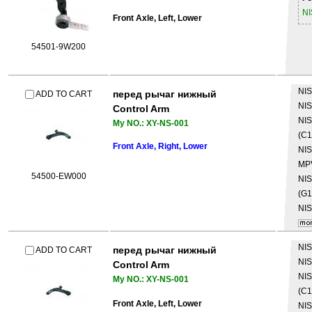
N
Front Axle, Left, Lower
54501-9W200
NI
перед рычаг нижный
ADD TO CART
NI
Control Arm
NI
My NO.: XY-NS-001
(C1
Front Axle, Right, Lower
NI
MP
54500-EW000
NI
(G1
NI
NI
перед рычаг нижный
ADD TO CART
NI
Control Arm
NI
My NO.: XY-NS-001
(C1
Front Axle, Left, Lower
NI