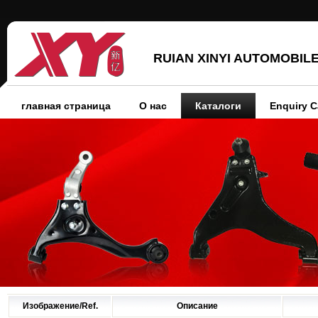
RUIAN XINYI AUTOMOBILE
главная страница
О нас
Каталоги
Enquiry C
Изображение/Ref.
Описание